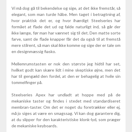
Vi må dog gå til bekendelse og sige, at det ikke fremstår, så
elegant, som man turde håbe. Men taget i betragtning af,
hvor praktisk det er, og hvor ihærdigt Steelseries har
formået at flade det ud og falde naturligt ind, så går der
ikke længe, før man har vænnet sig til det. Den matte sorte
farve, samt de flade knapper får det da også til at fremstå
mere stilrent, så man skal ikke komme og sige der er tale om
en designmæssig fiasko.
Mellemrumstasten er nok den største jeg hidtil har set,
hvilket godt kan skære lidt i mine skeptiske øjne, men det
har til gengæld den fordel, at den er behagelig at hvile sin
tommelfinger på.
Steelseries Apex har undladt at hoppe med på de
mekaniske taster og findes i stedet med standardiseret
membran-taster. Om det er noget du foretrækker eller ej,
må jo siges at være en smagssag. Vi kan dog garantere dig,
at du slipper for den karakteristiske klonk-lyd, som præger
de mekaniske keyboards.