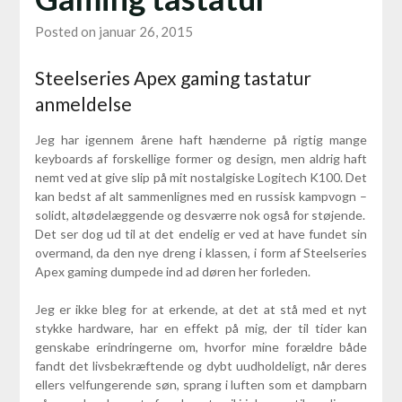
Posted on januar 26, 2015
Steelseries Apex gaming tastatur
anmeldelse
Jeg har igennem årene haft hænderne på rigtig mange
keyboards af forskellige former og design, men aldrig haft
nemt ved at give slip på mit nostalgiske Logitech K100. Det
kan bedst af alt sammenlignes med en russisk kampvogn –
solidt, altødelæggende og desværre nok også for støjende.
Det ser dog ud til at det endelig er ved at have fundet sin
overmand, da den nye dreng i klassen, i form af Steelseries
Apex gaming dumpede ind ad døren her forleden.
Jeg er ikke bleg for at erkende, at det at stå med et nyt
stykke hardware, har en effekt på mig, der til tider kan
genskabe erindringerne om, hvorfor mine forældre både
fandt det livsbekræftende og dybt uudholdeligt, når deres
ellers velfungerende søn, sprang i luften som et dampbarn