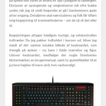
på speed ved synet af endnu et spil i julegave til samlingen.
Ekstasen er opslugende og omgivelserne må ofte bukke
under, når jeg så småt begynder at gå i bardommens gade
atter engang. Detaljerne skal nærstuderes og folk får tilført
ivrig begejstring til trommehinderne – om de så vil det eller
ej.
Begejstringen aftager heldigvis hurtigt, og selvkontrollen
indtræder. Da jeg pakker indholdet i kassen ud, bliver jeg
mødt af det samme smukke billede af keyboardet, som
fremgik på æsken – nu bare i fulde størrelse og figur.
Udover keyboardet, medfølger der nogle Steelseries
klistermærker, en brugermanual, samt to gummifødder til at
justere højden til mere skrå, hvis nødvendigt.