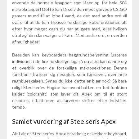
anvende de normale knapper, som låser op for hele 504
makroknapper! Dette kan få selv den mest garvede CS:GO
gamers mund til at løbe i vand, da det med andre ord vil
svare til at du kan tilpasse forskellige købefunktioner, alt
efter hvor meget cash du har at gøre med, eller hvilken
strategi din clan vælger at køre. Med andre ord; en verden
af muligheder!
Desuden kan keyboardets baggrundsbelysning justeres
individuelt i de fire forskellige lag, så du altid kan danne dig
et overblik over de forskellige makrosektioner. Denne
funktion strækker sig desuden, som førnævnt, over hele
regnbueskalaen. Synes du ikke dette er blær nok? Så bare
rolig! Steelseries Engine har oveni hatten en fed funktion
kaldet ’colorshift’, som laver dit Apex om til et stort
diskotek, i takt med at farverne skifter efter indstillet
tempo.
Samlet vurdering af Steelseris Apex
Alt i alt er Steelseries Apex et virkelig et lækkert keyboard,