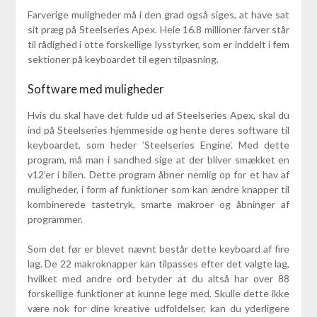
Farverige muligheder må i den grad også siges, at have sat
sit præg på Steelseries Apex. Hele 16.8 millioner farver står
til rådighed i otte forskellige lysstyrker, som er inddelt i fem
sektioner på keyboardet til egen tilpasning.
Software med muligheder
Hvis du skal have det fulde ud af Steelseries Apex, skal du
ind på Steelseries hjemmeside og hente deres software til
keyboardet, som heder ’Steelseries Engine’. Med dette
program, må man i sandhed sige at der bliver smækket en
v12’er i bilen. Dette program åbner nemlig op for et hav af
muligheder, i form af funktioner som kan ændre knapper til
kombinerede tastetryk, smarte makroer og åbninger af
programmer.
Som det før er blevet nævnt består dette keyboard af fire
lag. De 22 makroknapper kan tilpasses efter det valgte lag,
hvilket med andre ord betyder at du altså har over 88
forskellige funktioner at kunne lege med. Skulle dette ikke
være nok for dine kreative udfoldelser, kan du yderligere