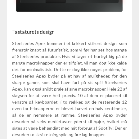
Tastaturets design
Steelseries Apex kommer i et lækkert stilrent design, som
fremstår knapt så futuristisk, som vi før har set hos mange
af Steelseries produkter. Hvis vi tager et hurtigt kig på de
mange macroknapper der er tilføjet, vil man dog ikke kalde
det for minimalistisk. Dette er dog ikke noget problem, for
Steelseries Apex byder på et hav af muligheder, for den
skarpe gamer, som skal have fart på sit spil! Steelseries
Apex, kan også snildt prale af sine macroknapper. Hele 22 af
slagsen for at være helt præcis. 10 af dem er placeret til
venstre på keyboardet, i to rækker, og de resterende 12
oven for F-knapperne er blevet hævet en halv centimeter,
så de er nemmere at ramme. Steelseries Apex byder
desuden på seks medietaster yderst til højre, hvilket må
siges at være behændigt med mit forbrug af Spotify! Der er
desuden to skrå retningspile og fire lag-knapper.