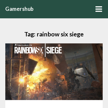
Skip
Gamershub
to
content
Tag:
rainbow six siege