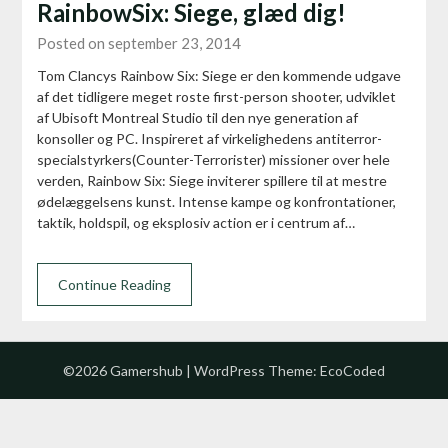
RainbowSix: Siege, glæd dig!
Posted on september 23, 2014
Tom Clancys Rainbow Six: Siege er den kommende udgave
af det tidligere meget roste first-person shooter, udviklet
af Ubisoft Montreal Studio til den nye generation af
konsoller og PC. Inspireret af virkelighedens antiterror-
specialstyrkers(Counter-Terrorister) missioner over hele
verden, Rainbow Six: Siege inviterer spillere til at mestre
ødelæggelsens kunst. Intense kampe og konfrontationer,
taktik, holdspil, og eksplosiv action er i centrum af…
Continue Reading
©2026 Gamershub
| WordPress Theme:
EcoCoded