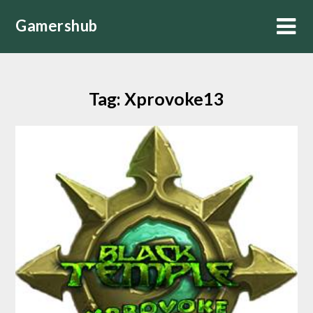
Skip
Gamershub
to
content
Tag:
Xprovoke13