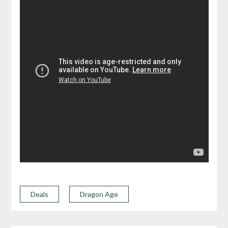
Deals
Dragon Age