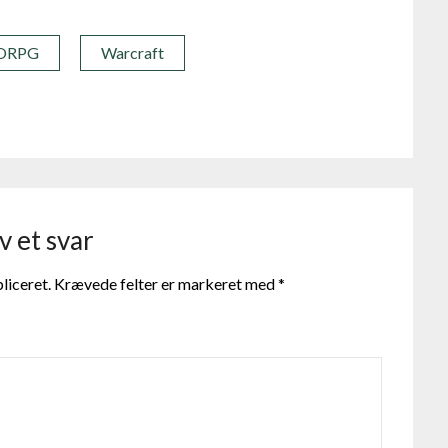
ORPG
Warcraft
v et svar
liceret.
Krævede felter er markeret med
*