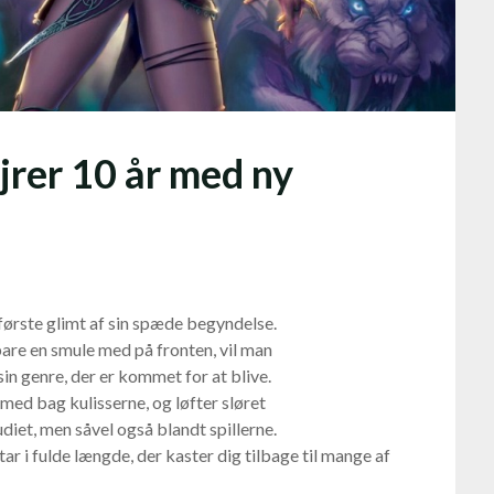
jrer 10 år med ny
 første glimt af sin spæde begyndelse.
are en smule med på fronten, vil man
 sin genre, der er kommet for at blive.
 med bag kulisserne, og løfter sløret
diet, men såvel også blandt spillerne.
r i fulde længde, der kaster dig tilbage til mange af