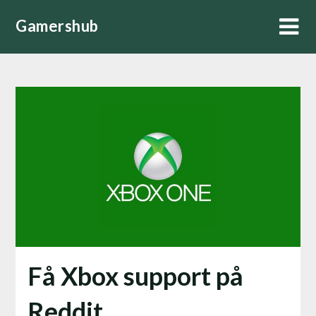
Skip
Gamershub
to
content
Få Xbox support på
Reddit